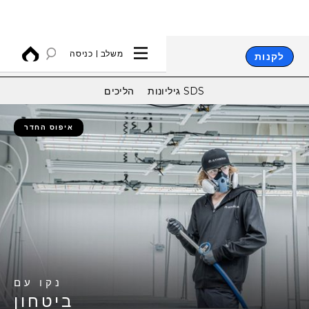
משלב
כניסה
לקנות
גיליונות SDS
הליכים
איפוס החדר
נקו עם
ביטחון