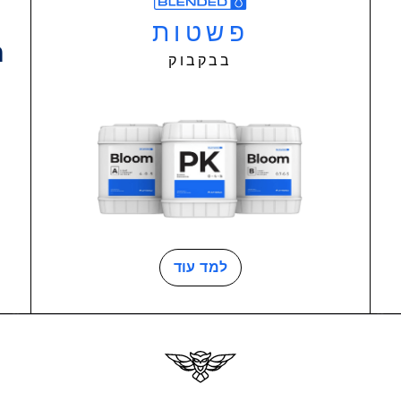
פשטות
ה
בבקבוק
למד עוד